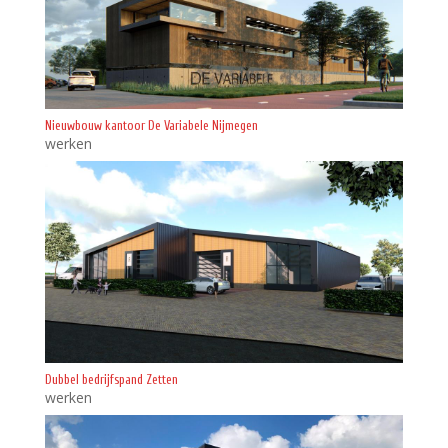
Nieuwbouw kantoor De Variabele Nijmegen
werken
Dubbel bedrijfspand Zetten
werken