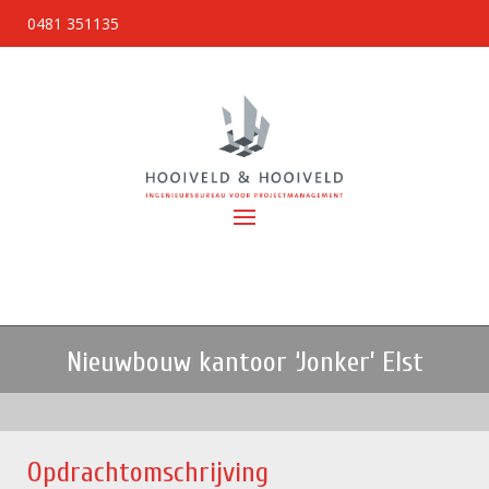
0481 351135
Nieuwbouw kantoor ‘Jonker’ Elst
Opdrachtomschrijving